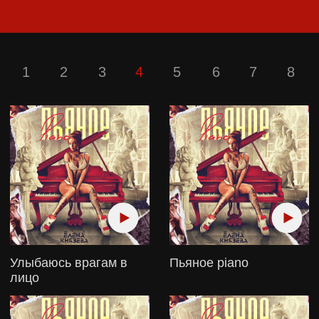
Улыбаюсь врагам в
Пьяное piano
лицо
Капли
Саундтрек твоей
Пятницы