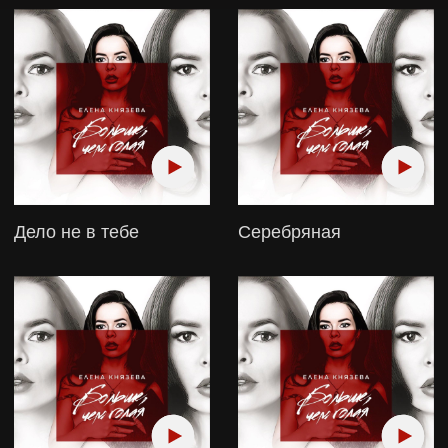
Сильная
Отпускаю
1
2
3
4
5
6
7
8
BOOKING
Booking/Ведение мероприятий:
Екатерина