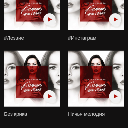
Другая
С тобой я ничего не
боюсь
Kошка
Kто поймал Белку