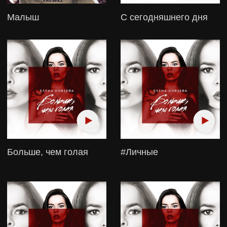
#Лезвие
#Инстаграм
Без крика
Ничья мелодия
Дело не в тебе
Серебряная